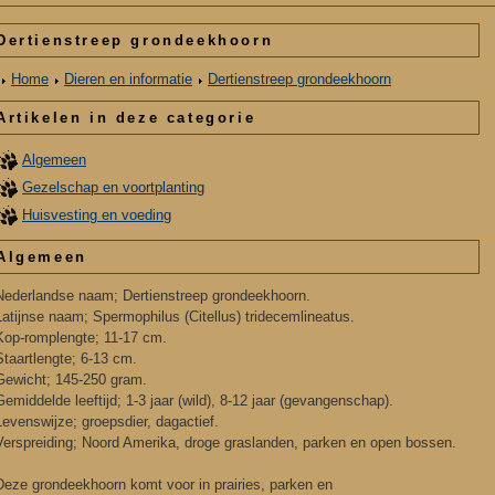
Dertienstreep grondeekhoorn
Home
Dieren en informatie
Dertienstreep grondeekhoorn
Artikelen in deze categorie
Algemeen
Gezelschap en voortplanting
Huisvesting en voeding
Algemeen
Nederlandse naam; Dertienstreep grondeekhoorn.
Latijnse naam; Spermophilus (Citellus) tridecemlineatus.
Kop-romplengte; 11-17 cm.
Staartlengte; 6-13 cm.
Gewicht; 145-250 gram.
Gemiddelde leeftijd; 1-3 jaar (wild), 8-12 jaar (gevangenschap).
Levenswijze; groepsdier, dagactief.
Verspreiding; Noord Amerika, droge graslanden, parken en open bossen.
Deze grondeekhoorn komt voor in prairies, parken en