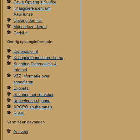
Cavia Opvang 't Kuufke
Knaagdierencentrum
Aa&Hunze
Opvang Jamie's
Moederloze dieren
Gerbil.nl
Overig opvang/informatie
Dierenasiel.nl
Knaagdierenpension Gismo
Stichting Dierenasiels &
Internet
VZZ informatie over
zoogdieren
Exopets
Stichting het Stinkdier
Reptielenzoo Iguana
APOPO snuffelratten
RIVM
Vermist en gevonden
Amivedi