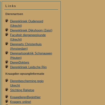
Links
Dierenartsen
Dierenkliniek Oudenoord
(Utrecht)
Dierenkliniek Dijkshoorn (Zeist)
Faculteit diergeneeskunde
(Utrecht)
Dierenarts Christenhuis
(Amsterdam)
Dierenartspraktijk Schonauwen
(Houten)
DierenDokters
Dierenkliniek Leidsche Rijn
Knaagdier-opvang/informatie
Dierenbescherming regio
Utrecht
Stichting Ratjetoe
KnaagdierenBeginthier
Knagers online!