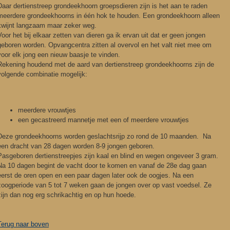
Daar dertienstreep grondeekhoorn groepsdieren zijn is het aan te raden
meerdere grondeekhoorns in één hok te houden. Een grondeekhoorn alleen
kwijnt langzaam maar zeker weg.
Voor het bij elkaar zetten van dieren ga ik ervan uit dat er geen jongen
geboren worden. Opvangcentra zitten al overvol en het valt niet mee om
voor elk jong een nieuw baasje te vinden.
Rekening houdend met de aard van dertienstreep grondeekhoorns zijn de
volgende combinatie mogelijk:
meerdere vrouwtjes
een gecastreerd mannetje met een of meerdere vrouwtjes
Deze grondeekhoorns worden geslachtsrijp zo rond de 10 maanden. Na
een dracht van 28 dagen worden 8-9 jongen geboren.
Pasgeboren dertienstreepjes zijn kaal en blind en wegen ongeveer 3 gram.
Na 10 dagen begint de vacht door te komen en vanaf de 28e dag gaan
eerst de oren open en een paar dagen later ook de oogjes. Na een
zoogperiode van 5 tot 7 weken gaan de jongen over op vast voedsel. Ze
zijn dan nog erg schrikachtig en op hun hoede.
Terug naar boven