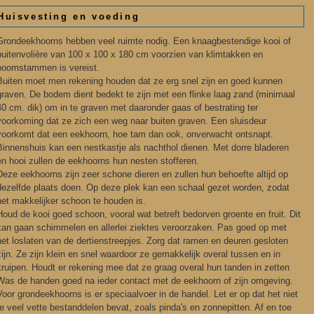
Huisvesting en voeding
Grondeekhoorns hebben veel ruimte nodig. Een knaagbestendige kooi of
buitenvolière van 100 x 100 x 180 cm voorzien van klimtakken en
boomstammen is vereist.
Buiten moet men rekening houden dat ze erg snel zijn en goed kunnen
graven. De bodem dient bedekt te zijn met een flinke laag zand (minimaal
40 cm. dik) om in te graven met daaronder gaas of bestrating ter
voorkoming dat ze zich een weg naar buiten graven. Een sluisdeur
voorkomt dat een eekhoorn, hoe tam dan ook, onverwacht ontsnapt.
Binnenshuis kan een nestkastje als nachthol dienen. Met dorre bladeren
en hooi zullen de eekhoorns hun nesten stofferen.
Deze eekhoorns zijn zeer schone dieren en zullen hun behoefte altijd op
dezelfde plaats doen. Op deze plek kan een schaal gezet worden, zodat
het makkelijker schoon te houden is.
Houd de kooi goed schoon, vooral wat betreft bedorven groente en fruit. Dit
kan gaan schimmelen en allerlei ziektes veroorzaken. Pas goed op met
het loslaten van de dertienstreepjes. Zorg dat ramen en deuren gesloten
zijn. Ze zijn klein en snel waardoor ze gemakkelijk overal tussen en in
kruipen. Houdt er rekening mee dat ze graag overal hun tanden in zetten
Was de handen goed na ieder contact met de eekhoorn of zijn omgeving.
Voor grondeekhoorns is er speciaalvoer in de handel. Let er op dat het niet
te veel vette bestanddelen bevat, zoals pinda's en zonnepitten. Af en toe