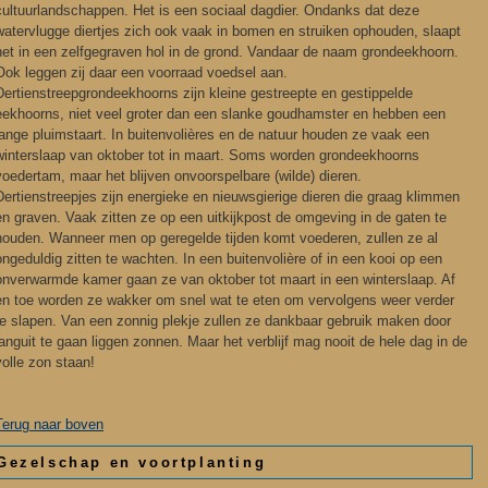
cultuurlandschappen. Het is een sociaal dagdier. Ondanks dat deze
watervlugge diertjes zich ook vaak in bomen en struiken ophouden, slaapt
het in een zelfgegraven hol in de grond. Vandaar de naam grondeekhoorn.
Ook leggen zij daar een voorraad voedsel aan.
Dertienstreepgrondeekhoorns zijn kleine gestreepte en gestippelde
eekhoorns, niet veel groter dan een slanke goudhamster en hebben een
lange pluimstaart. In buitenvolières en de natuur houden ze vaak een
winterslaap van oktober tot in maart. Soms worden grondeekhoorns
voedertam, maar het blijven onvoorspelbare (wilde) dieren.
Dertienstreepjes zijn energieke en nieuwsgierige dieren die graag klimmen
en graven. Vaak zitten ze op een uitkijkpost de omgeving in de gaten te
houden. Wanneer men op geregelde tijden komt voederen, zullen ze al
ongeduldig zitten te wachten. In een buitenvolière of in een kooi op een
onverwarmde kamer gaan ze van oktober tot maart in een winterslaap. Af
en toe worden ze wakker om snel wat te eten om vervolgens weer verder
te slapen. Van een zonnig plekje zullen ze dankbaar gebruik maken door
languit te gaan liggen zonnen. Maar het verblijf mag nooit de hele dag in de
volle zon staan!
Terug naar boven
Gezelschap en voortplanting