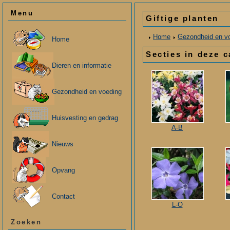
Menu
Giftige planten
Home
Gezondheid en v
Home
Secties in deze c
Dieren en informatie
Gezondheid en voeding
Huisvesting en gedrag
A-B
Nieuws
Opvang
Contact
L-O
Zoeken