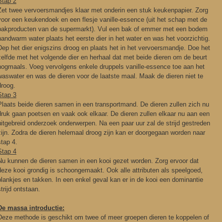
Stap 2
Zet twee vervoersmandjes klaar met onderin een stuk keukenpapier. Zorg
voor een keukendoek en een flesje vanille-essence (uit het schap met de
bakproducten van de supermarkt). Vul een bak of emmer met een bodem
handwarm water plaats het eerste dier in het water en was het voorzichtig.
Dep het dier enigszins droog en plaats het in het vervoersmandje. Doe het
zelfde met het volgende dier en herhaal dat met beide dieren om de beurt
nogmaals. Voeg vervolgens enkele druppels vanille-essence toe aan het
waswater en was de dieren voor de laatste maal. Maak de dieren niet te
droog.
Stap 3
Plaats beide dieren samen in een transportmand. De dieren zullen zich nu
druk gaan poetsen en vaak ook elkaar. De dieren zullen elkaar nu aan een
uitgebreid onderzoek onderwerpen. Na een paar uur zal de strijd gestreden
zijn. Zodra de dieren helemaal droog zijn kan er doorgegaan worden naar
stap 4.
Stap 4
Nu kunnen de dieren samen in een kooi gezet worden. Zorg ervoor dat
deze kooi grondig is schoongemaakt. Ook alle attributen als speelgoed,
plankjes en takken. In een enkel geval kan er in de kooi een dominantie
strijd ontstaan.
De massa introductie:
Deze methode is geschikt om twee of meer groepen dieren te koppelen of