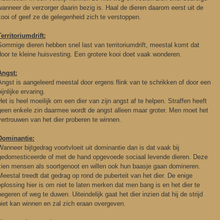
wanneer de verzorger daarin bezig is. Haal de dieren daarom eerst uit de
kooi of geef ze de gelegenheid zich te verstoppen.
Territoriumdrift:
Sommige dieren hebben snel last van territoriumdrift, meestal komt dat
door te kleine huisvesting. Een grotere kooi doet vaak wonderen.
Angst:
Angst is aangeleerd meestal door ergens flink van te schrikken of door een
pijnlijke ervaring.
Het is heel moeilijk om een dier van zijn angst af te helpen. Straffen heeft
geen enkele zin daarmee wordt de angst alleen maar groter. Men moet het
vertrouwen van het dier proberen te winnen.
Dominantie:
Wanneer bijtgedrag voortvloeit uit dominantie dan is dat vaak bij
gedomesticeerde of met de hand opgevoede sociaal levende dieren. Deze
zien mensen als soortgenoot en willen ook hun baasje gaan domineren.
Meestal treedt dat gedrag op rond de puberteit van het dier. De enige
oplossing hier is om niet te laten merken dat men bang is en het dier te
negeren of weg te duwen. Uiteindelijk gaat het dier inzien dat hij de strijd
niet kan winnen en zal zich eraan overgeven.