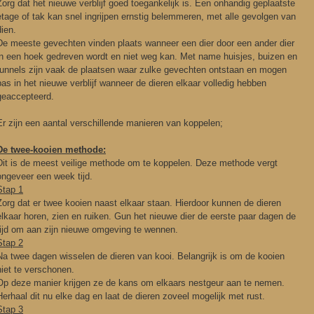
Zorg dat het nieuwe verblijf goed toegankelijk is. Een onhandig geplaatste
etage of tak kan snel ingrijpen ernstig belemmeren, met alle gevolgen van
dien.
De meeste gevechten vinden plaats wanneer een dier door een ander dier
in een hoek gedreven wordt en niet weg kan. Met name huisjes, buizen en
tunnels zijn vaak de plaatsen waar zulke gevechten ontstaan en mogen
pas in het nieuwe verblijf wanneer de dieren elkaar volledig hebben
geaccepteerd.
Er zijn een aantal verschillende manieren van koppelen;
De twee-kooien methode:
Dit is de meest veilige methode om te koppelen. Deze methode vergt
ongeveer een week tijd.
Stap 1
Zorg dat er twee kooien naast elkaar staan. Hierdoor kunnen de dieren
elkaar horen, zien en ruiken. Gun het nieuwe dier de eerste paar dagen de
tijd om aan zijn nieuwe omgeving te wennen.
Stap 2
Na twee dagen wisselen de dieren van kooi. Belangrijk is om de kooien
niet te verschonen.
Op deze manier krijgen ze de kans om elkaars nestgeur aan te nemen.
Herhaal dit nu elke dag en laat de dieren zoveel mogelijk met rust.
Stap 3