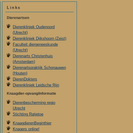
Links
Dierenartsen
Dierenkliniek Oudenoord
(Utrecht)
Dierenkliniek Dijkshoorn (Zeist)
Faculteit diergeneeskunde
(Utrecht)
Dierenarts Christenhuis
(Amsterdam)
Dierenartspraktijk Schonauwen
(Houten)
DierenDokters
Dierenkliniek Leidsche Rijn
Knaagdier-opvang/informatie
Dierenbescherming regio
Utrecht
Stichting Ratjetoe
KnaagdierenBeginthier
Knagers online!