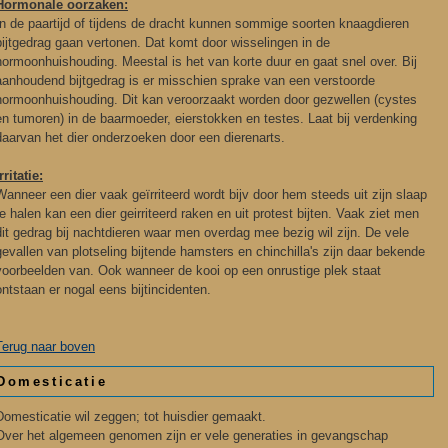
Hormonale oorzaken:
In de paartijd of tijdens de dracht kunnen sommige soorten knaagdieren
bijtgedrag gaan vertonen. Dat komt door wisselingen in de
hormoonhuishouding. Meestal is het van korte duur en gaat snel over. Bij
aanhoudend bijtgedrag is er misschien sprake van een verstoorde
hormoonhuishouding. Dit kan veroorzaakt worden door gezwellen (cystes
en tumoren) in de baarmoeder, eierstokken en testes. Laat bij verdenking
daarvan het dier onderzoeken door een dierenarts.
rritatie:
Wanneer een dier vaak geïrriteerd wordt bijv door hem steeds uit zijn slaap
te halen kan een dier geirriteerd raken en uit protest bijten. Vaak ziet men
dit gedrag bij nachtdieren waar men overdag mee bezig wil zijn. De vele
gevallen van plotseling bijtende hamsters en chinchilla's zijn daar bekende
voorbeelden van. Ook wanneer de kooi op een onrustige plek staat
ontstaan er nogal eens bijtincidenten.
Terug naar boven
Domesticatie
Domesticatie wil zeggen; tot huisdier gemaakt.
Over het algemeen genomen zijn er vele generaties in gevangschap