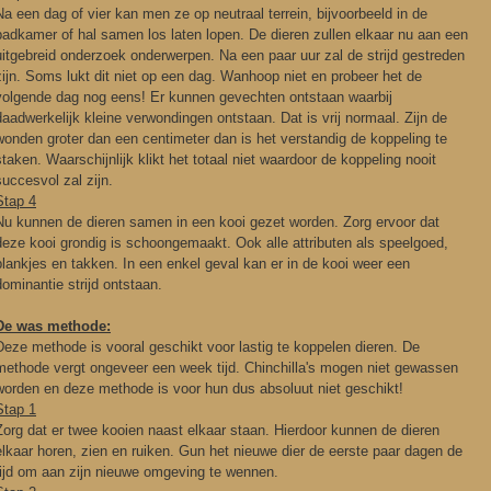
Na een dag of vier kan men ze op neutraal terrein, bijvoorbeeld in de
badkamer of hal samen los laten lopen. De dieren zullen elkaar nu aan een
uitgebreid onderzoek onderwerpen. Na een paar uur zal de strijd gestreden
zijn. Soms lukt dit niet op een dag. Wanhoop niet en probeer het de
volgende dag nog eens! Er kunnen gevechten ontstaan waarbij
daadwerkelijk kleine verwondingen ontstaan. Dat is vrij normaal. Zijn de
wonden groter dan een centimeter dan is het verstandig de koppeling te
staken. Waarschijnlijk klikt het totaal niet waardoor de koppeling nooit
succesvol zal zijn.
Stap 4
Nu kunnen de dieren samen in een kooi gezet worden. Zorg ervoor dat
deze kooi grondig is schoongemaakt. Ook alle attributen als speelgoed,
plankjes en takken. In een enkel geval kan er in de kooi weer een
dominantie strijd ontstaan.
De was methode:
Deze methode is vooral geschikt voor lastig te koppelen dieren. De
methode vergt ongeveer een week tijd. Chinchilla's mogen niet gewassen
worden en deze methode is voor hun dus absoluut niet geschikt!
Stap 1
Zorg dat er twee kooien naast elkaar staan. Hierdoor kunnen de dieren
elkaar horen, zien en ruiken. Gun het nieuwe dier de eerste paar dagen de
tijd om aan zijn nieuwe omgeving te wennen.