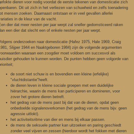
gefokte dieren voor nodig voordat de eerste tekenen van domesticatie zich
openbaren. Dit uit zich in het verliezen van schuwheid en zelfs toenadering
tot mensen zoeken. Daarnaast ontstaan er in veel gevallen allerlei
variaties in de kleur van de vacht.
Een dier dat meer nesten per jaar werpt zal sneller gedomsticeerd raken
dan een dier dat slecht een of enkele nesten per jaar werpt.
Volgens onderzoeken naar domesticatie (Hafez 1975, Hale 1969, Craig
1981, Slijper 1944 en Naaktgeboren 1984) zijn de volgende argumenten
voorwaarden waaraan een zoogdier moet voldoen om succesvol als
huisdier gehouden te kunnen worden. De punten hebben geen volgorde van
rioriteit;
de soort niet schuw is en bovendien een kleine (erfelijke)
"vluchtdistantie"heeft.
de dieren leven in kleine sociale groepen met een duidelijke
hiërarchie, waarin de mens kan participeren en domineren, voor
zover het grotere dieren betreft.
het gedrag van de mens past bij dat van de dieren, opdat geen
onbedoelde signalenoverkomen (het gedrag van de mens bijv. geen
agressie uitlokt).
het activiteitsritme van dier en mens bij elkaar passen.
de mens de seksuele partner kan uitzoeken en paring geschiedt
zonder veel vijven en zessen (hierdoor wordt het fokken met dieren