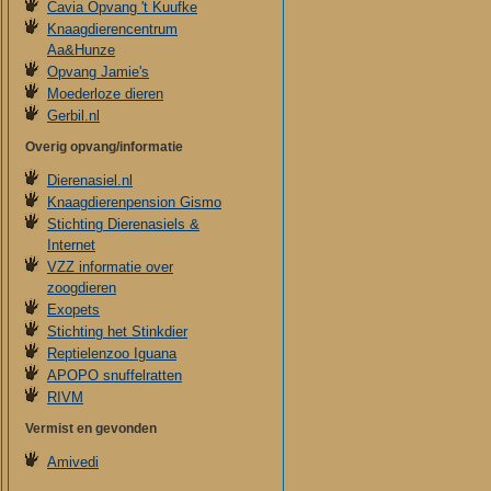
Cavia Opvang 't Kuufke
Knaagdierencentrum
Aa&Hunze
Opvang Jamie's
Moederloze dieren
Gerbil.nl
Overig opvang/informatie
Dierenasiel.nl
Knaagdierenpension Gismo
Stichting Dierenasiels &
Internet
VZZ informatie over
zoogdieren
Exopets
Stichting het Stinkdier
Reptielenzoo Iguana
APOPO snuffelratten
RIVM
Vermist en gevonden
Amivedi