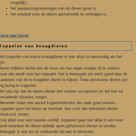
mogelijk).
het aanpassingsvermogen van de dieren groot is.
het voedsel voor de dieren gemakkelijk te verkrijgen is.
Terug naar boven
Koppelen van knaagdieren
Het koppelen van kleine knaagdieren is niet altijd zo eenvoudig als het
ijkt.
Dieren hebben hierbij niet de keus om hun eigen maatje uit te zoeken,
maar dat wordt voor hun bepaald. Het is belangrijk om eerst goed naar de
karakters van de te koppelen dieren te kijken. Twee dominante dieren zijn
erg lastig te koppelen.
Het kan zijn dat de dieren elkaar niet meteen accepteren en dat kan tot
vervelende situaties zorgen.
Hieronder staan een aantal koppelmethodes die vaak goed werken.
Koppelen gaat het beste op neutraal, dwz voor alle betrokken dieren
onbekend, terrein.
Zorg altijd voor een tweede verblijf, koppelen gaat niet altijd in een keer
goed waardoor de dieren tijdelijk apart gehuisvest dienen te worden.
Belangrijk is ook om er voldoende tijd aan te besteden.